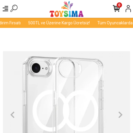
0
im Fırsatı
500TL ve Üzerine Kargo Ücretsiz!
Tüm Oyuncaklarda İn