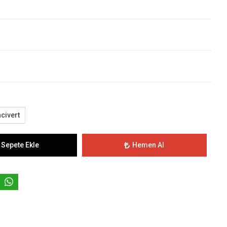
civert
Sepete Ekle
Hemen Al