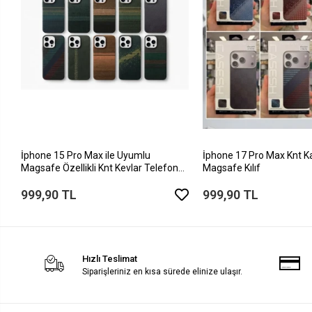
İphone 15 Pro Max ile Uyumlu
İphone 17 Pro Max Knt K
Magsafe Özellikli Knt Kevlar Telefon
Magsafe Kılıf
Kılıfı
999,90 TL
999,90 TL
Hızlı Teslimat
Siparişleriniz en kısa sürede elinize ulaşır.