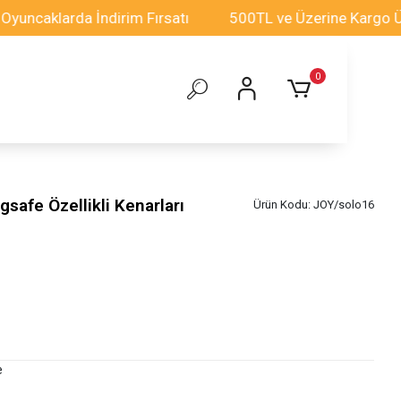
klarda İndirim Fırsatı
500TL ve Üzerine Kargo Ücretsi
0
safe Özellikli Kenarları
Ürün Kodu:
JOY/solo16
e