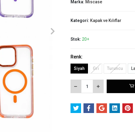
Marka:
Miscase
Kategori:
Kapak ve Kılıflar
Stok:
20+
Renk:
Siyah
Gri
Turuncu
La