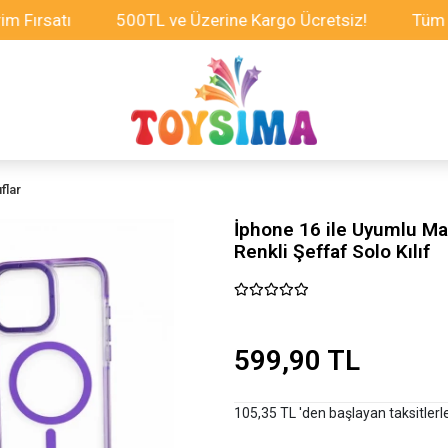
satı
500TL ve Üzerine Kargo Ücretsiz!
Tüm Oyunca
flar
İphone 16 ile Uyumlu Mag
Renkli Şeffaf Solo Kılıf
599,90 TL
105,35 TL 'den başlayan taksitlerl