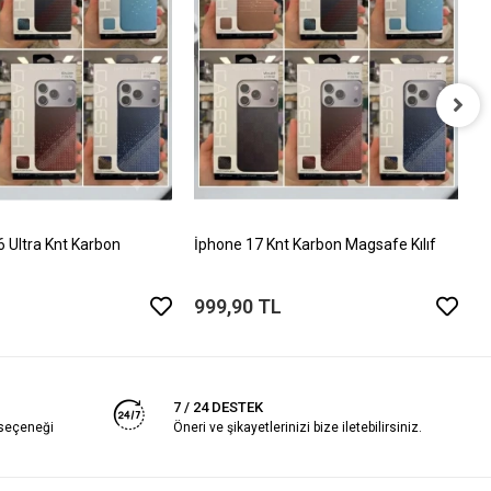
İ
T
5
Ultra Knt Karbon
İphone 17 Knt Karbon Magsafe Kılıf
999,90 TL
7 / 24 DESTEK
 seçeneği
Öneri ve şikayetlerinizi bize iletebilirsiniz.