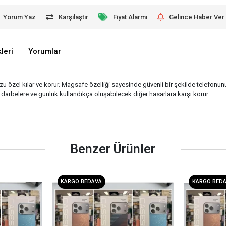
Yorum Yaz
Karşılaştır
Fiyat Alarmı
Gelince Haber Ver
leri
Yorumlar
uzu özel kılar ve korur. Magsafe özelliği sayesinde güvenli bir şekilde telefonunu
re, darbelere ve günlük kullandıkça oluşabilecek diğer hasarlara karşı korur.
Benzer Ürünler
KARGO BEDAVA
KARGO BED