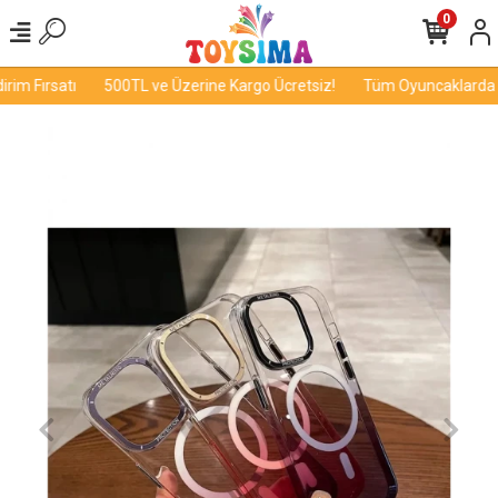
0
im Fırsatı
500TL ve Üzerine Kargo Ücretsiz!
Tüm Oyuncaklarda İn