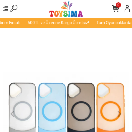
0
im Fırsatı
500TL ve Üzerine Kargo Ücretsiz!
Tüm Oyuncaklarda İn