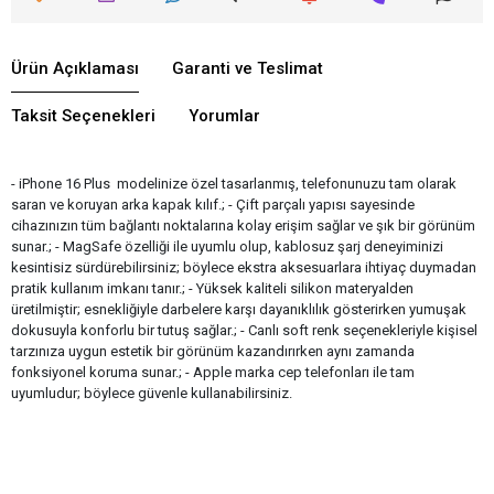
Ürün Açıklaması
Garanti ve Teslimat
Taksit Seçenekleri
Yorumlar
- iPhone 16 Plus modelinize özel tasarlanmış, telefonunuzu tam olarak
saran ve koruyan arka kapak kılıf.; - Çift parçalı yapısı sayesinde
cihazınızın tüm bağlantı noktalarına kolay erişim sağlar ve şık bir görünüm
sunar.; - MagSafe özelliği ile uyumlu olup, kablosuz şarj deneyiminizi
kesintisiz sürdürebilirsiniz; böylece ekstra aksesuarlara ihtiyaç duymadan
pratik kullanım imkanı tanır.; - Yüksek kaliteli silikon materyalden
üretilmiştir; esnekliğiyle darbelere karşı dayanıklılık gösterirken yumuşak
dokusuyla konforlu bir tutuş sağlar.; - Canlı soft renk seçenekleriyle kişisel
tarzınıza uygun estetik bir görünüm kazandırırken aynı zamanda
fonksiyonel koruma sunar.; - Apple marka cep telefonları ile tam
uyumludur; böylece güvenle kullanabilirsiniz.