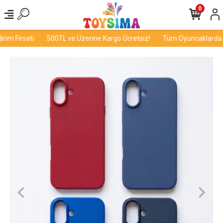
0
im Fırsatı
500TL ve Üzerine Kargo Ücretsiz!
Tüm Oyuncaklarda İn