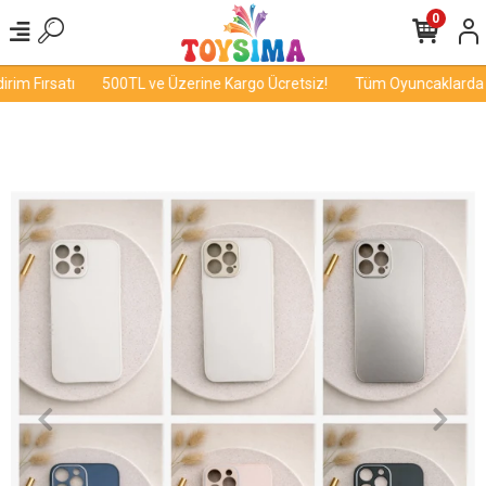
0
im Fırsatı
500TL ve Üzerine Kargo Ücretsiz!
Tüm Oyuncaklarda İnd