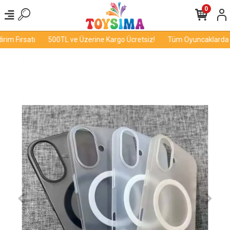
0
im Fırsatı
500TL ve Üzerine Kargo Ücretsiz!
Tüm Oyuncaklarda İnd