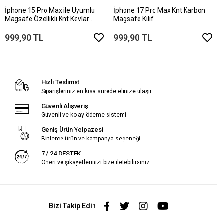
İphone 15 Pro Max ile Uyumlu
İphone 17 Pro Max Knt Karbon
Magsafe Özellikli Knt Kevlar
Magsafe Kılıf
Telefon Kılıfı
999,90 TL
999,90 TL
Hızlı Teslimat
Siparişleriniz en kısa sürede elinize ulaşır.
Güvenli Alışveriş
Güvenli ve kolay ödeme sistemi
Geniş Ürün Yelpazesi
Binlerce ürün ve kampanya seçeneği
7 / 24 DESTEK
Öneri ve şikayetlerinizi bize iletebilirsiniz.
Bizi Takip Edin