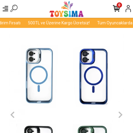
0
im Fırsatı
500TL ve Üzerine Kargo Ücretsiz!
Tüm Oyuncaklarda İn