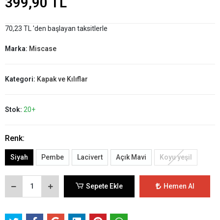
399,90 TL
70,23 TL 'den başlayan taksitlerle
Marka:
Miscase
Kategori:
Kapak ve Kılıflar
Stok:
20+
Renk:
Siyah
Pembe
Lacivert
Açık Mavi
Koyu yeşil
Sepete Ekle
Hemen Al