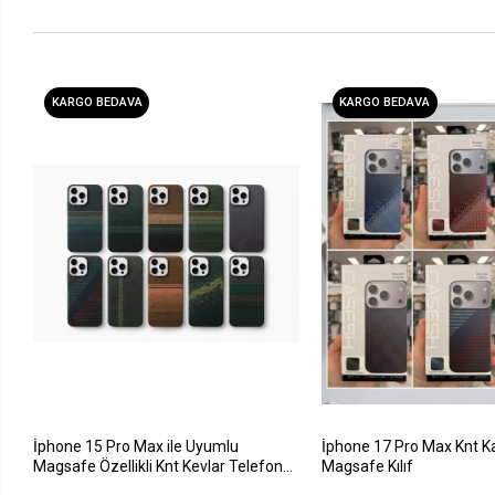
KARGO BEDAVA
KARGO BEDAVA
İphone 15 Pro Max ile Uyumlu
İphone 17 Pro Max Knt K
Magsafe Özellikli Knt Kevlar Telefon
Magsafe Kılıf
Kılıfı