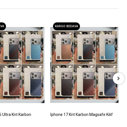
AVA
KARGO BEDAVA
İ
T
5
Ultra Knt Karbon
İphone 17 Knt Karbon Magsafe Kılıf