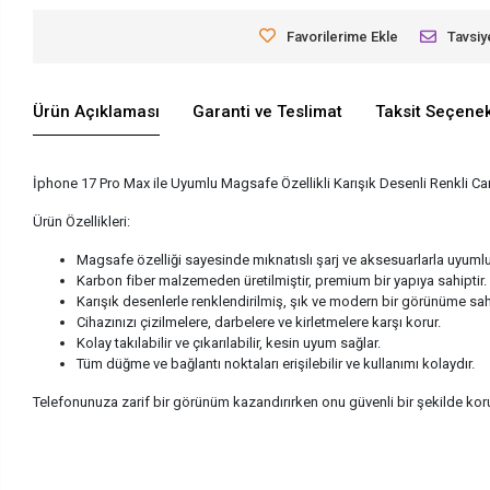
Favorilerime Ekle
Tavsiy
Ürün Açıklaması
Garanti ve Teslimat
Taksit Seçenek
İphone 17 Pro Max ile Uyumlu Magsafe Özellikli Karışık Desenli Renkli Ca
Ürün Özellikleri:
Magsafe özelliği sayesinde mıknatıslı şarj ve aksesuarlarla uyuml
Karbon fiber malzemeden üretilmiştir, premium bir yapıya sahiptir.
Karışık desenlerle renklendirilmiş, şık ve modern bir görünüme sahi
Cihazınızı çizilmelere, darbelere ve kirletmelere karşı korur.
Kolay takılabilir ve çıkarılabilir, kesin uyum sağlar.
Tüm düğme ve bağlantı noktaları erişilebilir ve kullanımı kolaydır.
Telefonunuza zarif bir görünüm kazandırırken onu güvenli bir şekilde koruya