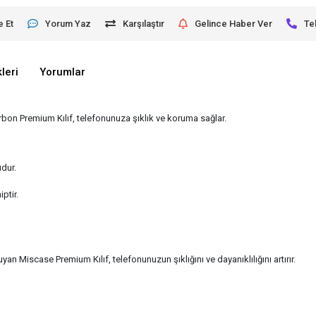
e Et
Yorum Yaz
Karşılaştır
Gelince Haber Ver
Te
leri
Yorumlar
rbon Premium Kılıf, telefonunuza şıklık ve koruma sağlar.
udur.
ptir.
n Miscase Premium Kılıf, telefonunuzun şıklığını ve dayanıklılığını artırır.