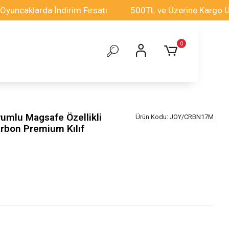
larda İndirim Fırsatı
500TL ve Üzerine Kargo Ücretsiz
0
yumlu Magsafe Özellikli
Ürün Kodu:
JOY/CRBN17M
arbon Premium Kılıf