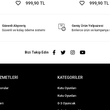
999,90 TL
999,90 TL
Güvenli Alışveriş
Geniş Ürün Yelpazesi
Güvenli ve kolay ödeme sistemi
Binlerce ürün ve kampanya
Bizi Takip Edin
İZMETLERİ
KATEGORİLER
orular
Kutu Oyunları
Kutu Oyunları
eri
0-3 Oyuncak