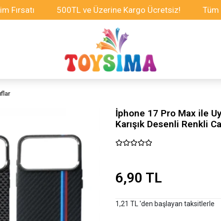
atı
500TL ve Üzerine Kargo Ücretsiz!
Tüm Oyuncak
flar
İphone 17 Pro Max ile U
Karışık Desenli Renkli C
6,90 TL
1,21 TL 'den başlayan taksitlerle