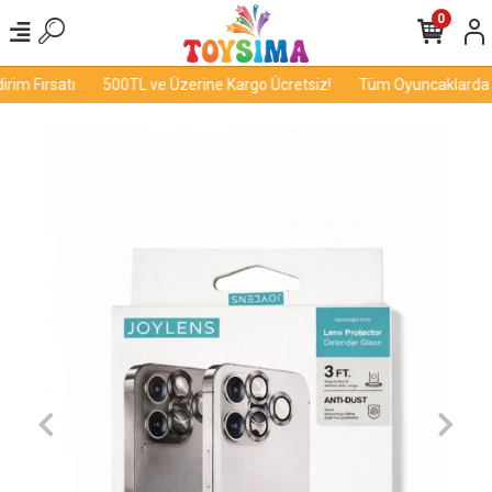
0
im Fırsatı
500TL ve Üzerine Kargo Ücretsiz!
Tüm Oyuncaklarda İn