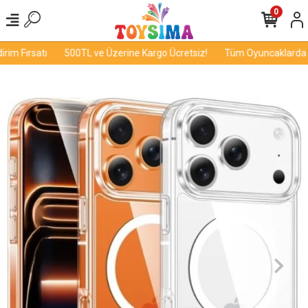
0
im Fırsatı
500TL ve Üzerine Kargo Ücretsiz!
Tüm Oyuncaklarda İnd