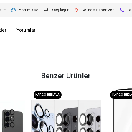
e Et
Yorum Yaz
Karşılaştır
Gelince Haber Ver
Te
leri
Yorumlar
Benzer Ürünler
KARGO BEDAVA
KARGO BED