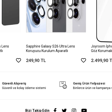
s Lens
Sapphire Galaxy S26 Ultra Lens
Joyroom İph
lı
Koruyucu Kurulum Aparatlı
Göz Korumalı
249,90 TL
2.499,90 
Güvenli Alışveriş
Geniş Ürün Yelpazesi
Güvenli ve kolay ödeme sistemi
Binlerce ürün ve kampanya
Bizi Takip Edin