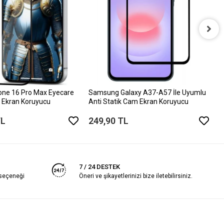
i
D
6
one 16 Pro Max Eyecare
Samsung Galaxy A37-A57 İle Uyumlu
 Ekran Koruyucu
Anti Statik Cam Ekran Koruyucu
TL
249,90 TL
7 / 24 DESTEK
 seçeneği
Öneri ve şikayetlerinizi bize iletebilirsiniz.