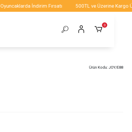
caklarda İndirim Fırsatı
500TL ve Üzerine Kargo Ücret
0
Ürün Kodu:
JOY/E88