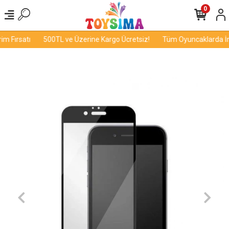
0
m Fırsatı
500TL ve Üzerine Kargo Ücretsiz!
Tüm Oyuncaklarda İndi