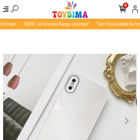
0
Fırsatı
500TL ve Üzerine Kargo Ücretsiz!
Tüm Oyuncaklarda İndir