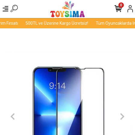
0
 Fırsatı
500TL ve Üzerine Kargo Ücretsiz!
Tüm Oyuncaklarda İndi