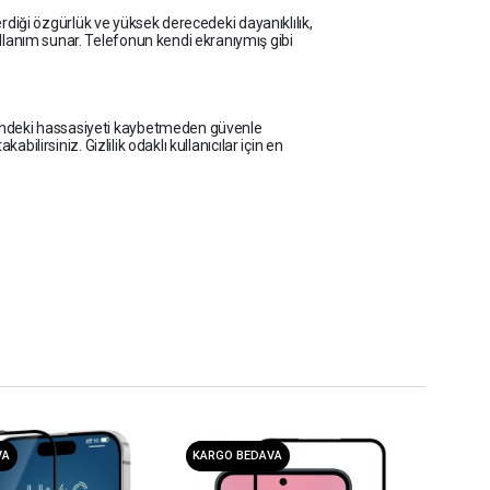
rdiği özgürlük ve yüksek derecedeki dayanıklılık,
llanım sunar. Telefonun kendi ekranıymış gibi
ğindeki hassasiyeti kaybetmeden güvenle
lirsiniz. Gizlilik odaklı kullanıcılar için en
VA
KARGO BEDAVA
KAR