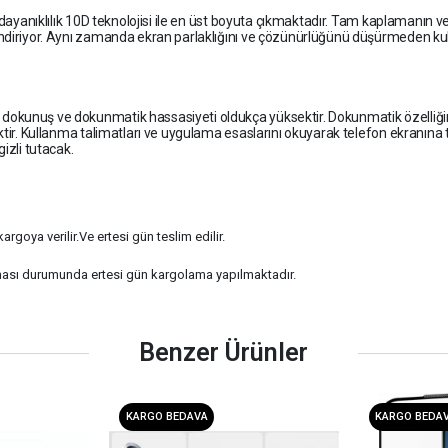
dayanıklılık 10D teknolojisi ile en üst boyuta çıkmaktadır. Tam kaplamanın ve
 indiriyor. Aynı zamanda ekran parlaklığını ve çözünürlüğünü düşürmeden ku
s dokunuş ve dokunmatik hassasiyeti oldukça yüksektir. Dokunmatik özelli
ir. Kullanma talimatları ve uygulama esaslarını okuyarak telefon ekranına takabi
izli tutacak.
rgoya verilir.Ve ertesi gün teslim edilir.
ması durumunda ertesi gün kargolama yapılmaktadır.
Benzer Ürünler
KARGO BEDAVA
KARGO BEDA