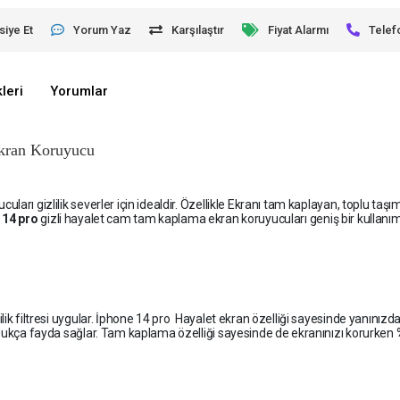
siye Et
Yorum Yaz
Karşılaştır
Fiyat Alarmı
Telef
leri
Yorumlar
kran Koruyucu
ları gizlilik severler için idealdir. Özellikle Ekranı tam kaplayan, toplu taş
 14 pro
gizli hayalet cam tam kaplama ekran koruyucuları geniş bir kullanı
lik filtresi uygular. İphone 14 pro Hayalet ekran özelliği sayesinde yanınızd
oldukça fayda sağlar. Tam kaplama özelliği sayesinde de ekranınızı korurken