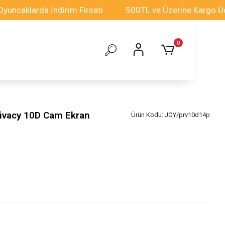
larda İndirim Fırsatı
500TL ve Üzerine Kargo Ücretsiz
0
rivacy 10D Cam Ekran
Ürün Kodu:
JOY/prv10d14p