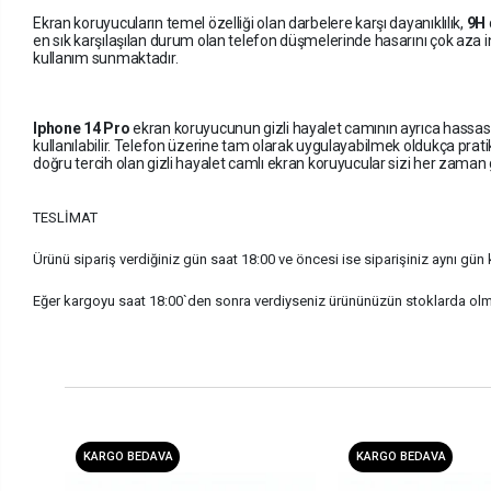
Ekran koruyucuların temel özelliği olan darbelere karşı dayanıklılık,
9H
en sık karşılaşılan durum olan telefon düşmelerinde hasarını çok aza
kullanım sunmaktadır.
Iphone 14 Pro
ekran koruyucunun gizli hayalet camının ayrıca hassa
kullanılabilir. Telefon üzerine tam olarak uygulayabilmek oldukça pratikt
doğru tercih olan gizli hayalet camlı ekran koruyucular sizi her zaman g
TESLİMAT
Ürünü sipariş verdiğiniz gün saat 18:00 ve öncesi ise siparişiniz aynı gün ka
Eğer kargoyu saat 18:00`den sonra verdiyseniz ürününüzün stoklarda ol
KARGO BEDAVA
KARGO BEDAVA