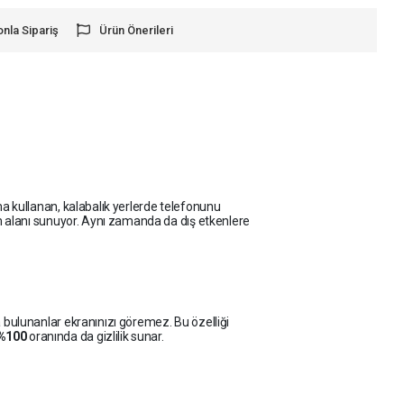
onla Sipariş
Ürün Önerileri
ıma kullanan, kalabalık yerlerde telefonunu
m alanı sunuyor. Aynı zamanda da dış etkenlere
a bulunanlar ekranınızı göremez. Bu özelliği
%100
oranında da gizlilik sunar.