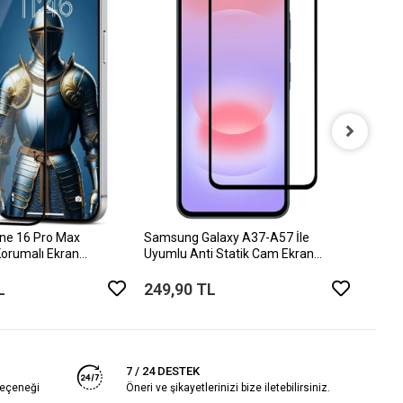
iPhon
Desen
699,
ne 16 Pro Max
Samsung Galaxy A37-A57 İle
orumalı Ekran
Uyumlu Anti Statik Cam Ekran
Koruyucu
L
249,90 TL
7 / 24 DESTEK
seçeneği
Öneri ve şikayetlerinizi bize iletebilirsiniz.