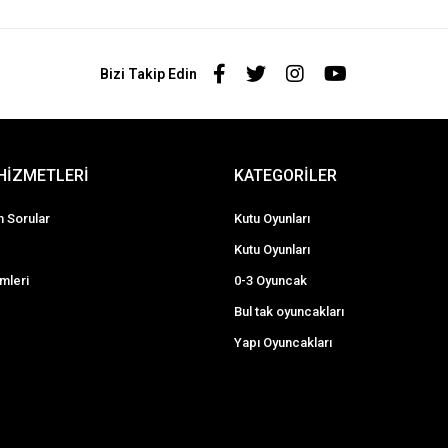
Bizi Takip Edin
HİZMETLERİ
KATEGORİLER
n Sorular
Kutu Oyunları
Kutu Oyunları
imleri
0-3 Oyuncak
Bul tak oyuncakları
Yapı Oyuncakları