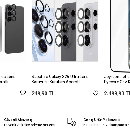
Plus Lens
Sapphire Galaxy S26 Ultra Lens
Joyroom İpho
ratlı
Koruyucu Kurulum Aparatlı
Eyecare Göz K
Koruyucu
249,90 TL
2.499,90 T
Güvenli Alışveriş
Geniş Ürün Yelpazesi
Güvenli ve kolay ödeme sistemi
Binlerce ürün ve kampanya 