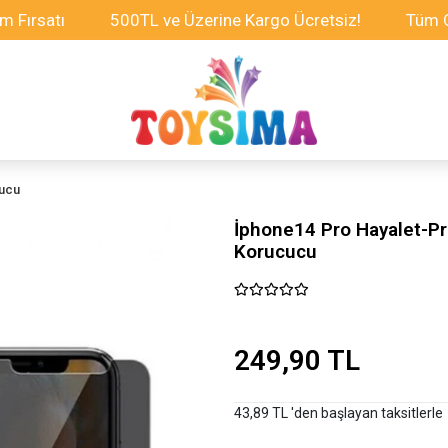
tı
500TL ve Üzerine Kargo Ücretsiz!
Tüm Oyuncak
yucu
İphone14 Pro Hayalet-P
Korucucu
249,90 TL
43,89 TL 'den başlayan taksitlerle