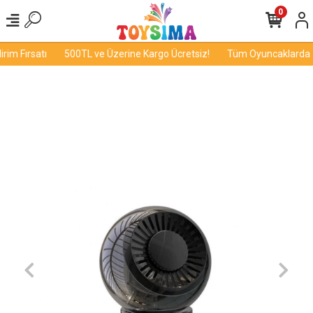
0
im Fırsatı
500TL ve Üzerine Kargo Ücretsiz!
Tüm Oyuncaklarda İn