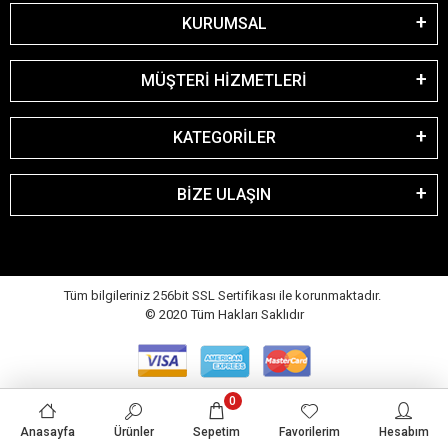
KURUMSAL
MÜŞTERİ HİZMETLERİ
KATEGORİLER
BİZE ULAŞIN
Tüm bilgileriniz 256bit SSL Sertifikası ile korunmaktadır.
© 2020
Tüm Hakları Saklıdır
0
Anasayfa
Ürünler
Sepetim
Favorilerim
Hesabım