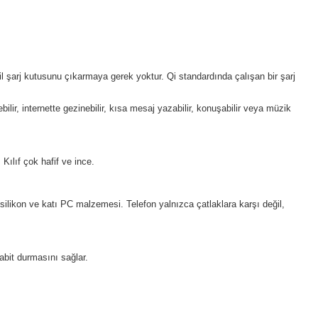
il şarj kutusunu çıkarmaya gerek yoktur.
Qi standardında çalışan bir şarj
bilir, internette gezinebilir, kısa mesaj yazabilir, konuşabilir veya müzik
.
Kılıf çok hafif ve ince.
silikon ve katı PC malzemesi.
Telefon yalnızca çatlaklara karşı değil,
abit durmasını sağlar.