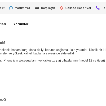
e Et
Yorum Yaz
Karşılaştır
Gelince Haber Ver
Te
leri
Yorumlar
ılıf
mekanik hasara karşı daha da iyi koruma sağlamak için yaratıldı.
Klasik bir kı
emeler ve yüksek kaliteli kaplama sayesinde elde edildi.
r.
iPhone için aksesuarların ve kablosuz şarj cihazlarının (model 12 ve üzeri) 
eneği