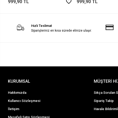
999,90 TL
999,90 TL
Hızlı Teslimat
Siparişleriniz en kısa sürede elinize ulaşır.
KURUMSAL
MÜŞTERİ H
Hakkımızda
Sıkça Sorulan S
Kullanıcı Sözleşmesi
Sipariş Takip
İletişim
Havale Bildiriml
Mesafeli Satış Sözleşmesi