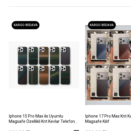
KARGO BEDAVA
KARGO BEDAVA
İphone 15 Pro Max ile Uyumlu
İphone 17 Pro Max Knt K
Magsafe Özellikli Knt Kevlar Telefon
Magsafe Kılıf
Kılıfı