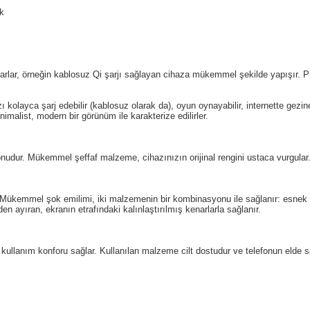
ik
rlar, örneğin kablosuz Qi şarjı sağlayan cihaza mükemmel şekilde yapışır.
P
ı kolayca şarj edebilir (kablosuz olarak da), oyun oynayabilir, internette gezine
alist, modern bir görünüm ile karakterize edilirler.
onudur.
Mükemmel şeffaf malzeme, cihazınızın orijinal rengini ustaca vurgular
Mükemmel şok emilimi, iki malzemenin bir kombinasyonu ile sağlanır: esnek 
n ayıran, ekranın etrafındaki kalınlaştırılmış kenarlarla sağlanır.
 kullanım konforu sağlar.
Kullanılan malzeme cilt dostudur ve telefonun elde s