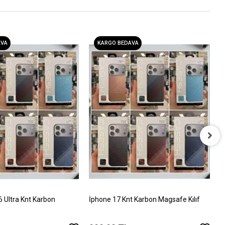
AVA
KARGO BEDAVA
İ
T
5
Ultra Knt Karbon
İphone 17 Knt Karbon Magsafe Kılıf