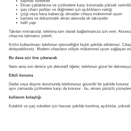
kaymaz özellikler
Ekran çatlaklarına ve çizilmelere karşı korumada yüksek verimlil
şarj cihazı portları ve düğmeleri için açıklıkların varlığı
çizgi veya hava kabarcığı olmadan cihaza mükemmel uyum
kamera ve dokunmatik ekran alanında ek takviyeler
hafif yapı
Takılan mıknatıslar, telefona tam olarak bağlanmanıza izin verir.
Aksesua
cihazına takmanız yeterli.
Kılıfın kullanılması telefonun işlevselliğini hiçbir şekilde etkilemez.
Cihaz
dinleyebilirsiniz.
Modern cihazların stiliyle mükemmel uyum sağlayan minim
Bu dava sizi öne çıkaracak
Narin ama son derece şık dekoratif öğeler, telefonun güzel bir dekorasy
Etkili koruma
Darbe veya düşme durumunda telefonunuz güvenilir bir şekilde korunur.
aynı zamanda çizilmelere karşı da korunur - bu, ekranı pürüzlü yüzeylerde
kullanım kolaylığı
Kulaklık ve şarj soketleri için hassas şekilde kesilmiş açıklıklar, yüksek