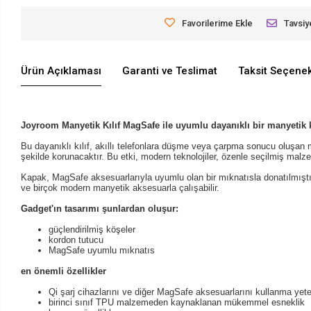
Favorilerime Ekle
Tavsiy
Ürün Açıklaması
Garanti ve Teslimat
Taksit Seçenek
Joyroom Manyetik Kılıf MagSafe ile uyumlu dayanıklı bir manyetik k
Bu dayanıklı kılıf, akıllı telefonlara düşme veya çarpma sonucu oluşan 
şekilde korunacaktır.
Bu etki, modern teknolojiler, özenle seçilmiş malz
Kapak, MagSafe aksesuarlarıyla uyumlu olan bir mıknatısla donatılmıştı
ve birçok modern manyetik aksesuarla çalışabilir.
Gadget'ın tasarımı şunlardan oluşur:
güçlendirilmiş köşeler
kordon tutucu
MagSafe uyumlu mıknatıs
en önemli özellikler
Qi şarj cihazlarını ve diğer MagSafe aksesuarlarını kullanma yet
birinci sınıf TPU malzemeden kaynaklanan mükemmel esneklik