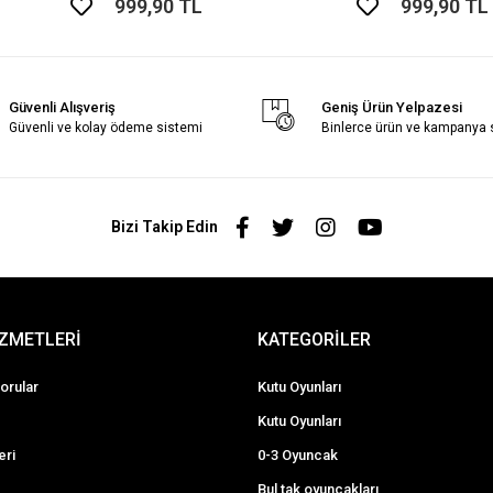
999,90 TL
999,90 TL
Güvenli Alışveriş
Geniş Ürün Yelpazesi
Güvenli ve kolay ödeme sistemi
Binlerce ürün ve kampanya
Bizi Takip Edin
İZMETLERİ
KATEGORİLER
orular
Kutu Oyunları
Kutu Oyunları
eri
0-3 Oyuncak
Bul tak oyuncakları