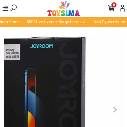
0
im Fırsatı
500TL ve Üzerine Kargo Ücretsiz!
Tüm Oyuncaklarda İn