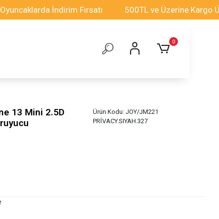
larda İndirim Fırsatı
500TL ve Üzerine Kargo Ücretsiz
0
e 13 Mini 2.5D
Ürün Kodu:
JOY/JM221
oruyucu
PRİVACY.SIYAH.327
e