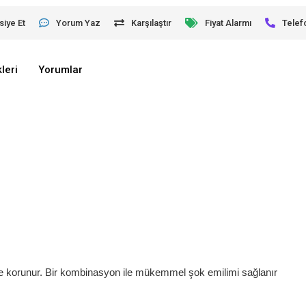
siye Et
Yorum Yaz
Karşılaştır
Fiyat Alarmı
Telef
leri
Yorumlar
e korunur.
Bir kombinasyon ile mükemmel şok emilimi sağlanır