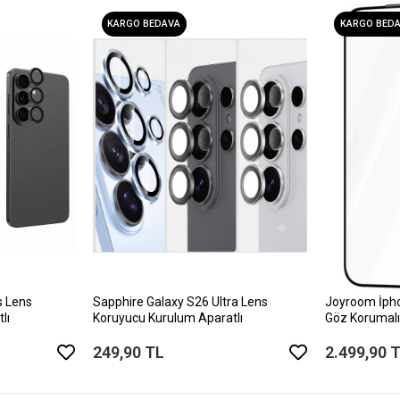
KARGO BEDAVA
KARGO BED
s Lens
Sapphire Galaxy S26 Ultra Lens
Joyroom İph
lı
Koruyucu Kurulum Aparatlı
Göz Korumalı
249,90 TL
2.499,90 