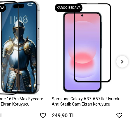
AVA
KARGO BEDAVA
i
D
6
one 16 Pro Max Eyecare
Samsung Galaxy A37-A57 İle Uyumlu
 Ekran Koruyucu
Anti Statik Cam Ekran Koruyucu
TL
249,90 TL