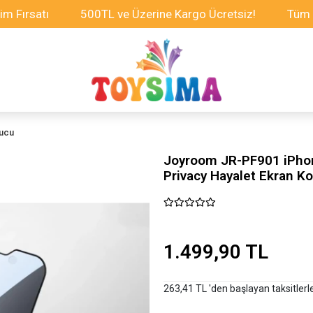
atı
500TL ve Üzerine Kargo Ücretsiz!
Tüm Oyuncak
yucu
Joyroom JR-PF901 iPhon
Privacy Hayalet Ekran K
1.499,90 TL
263,41 TL 'den başlayan taksitlerl