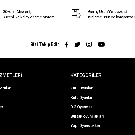
Güvenli Alışveriş
Geniş Ürün Yelpazesi
Güvenli ve kolay ödeme sistemi
Binlerce ürün ve kampanya
Bizi Takip Edin
İZMETLERİ
KATEGORİLER
orular
Kutu Oyunları
Kutu Oyunları
eri
0-3 Oyuncak
Bul tak oyuncakları
Yapı Oyuncakları