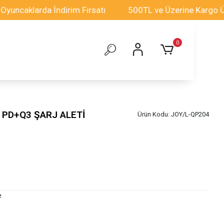
aklarda İndirim Fırsatı
500TL ve Üzerine Kargo Ücrets
0
PD+Q3 ŞARJ ALETİ
Ürün Kodu:
JOY/L-QP204
e