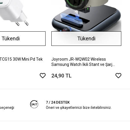
Tükendi
Tükendi
TCG15 30W Mini Pd Tek
Joyroom JR-WQW02 Wireless
Samsung Watch İkili Stant ve Şarj
Aleti
24,90 TL
7 / 24 DESTEK
 seçeneği
Öneri ve şikayetlerinizi bize iletebilirsiniz.