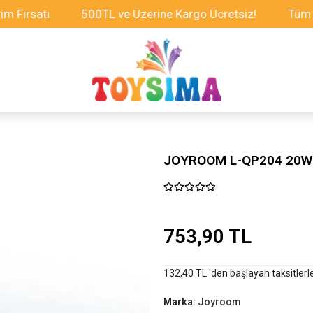
rsatı
500TL ve Üzerine Kargo Ücretsiz!
Tüm Oyunc
JOYROOM L-QP204 20W 
753,90 TL
132,40 TL 'den başlayan taksitlerl
Marka:
Joyroom