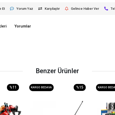
e Et
Yorum Yaz
Karşılaştır
Gelince Haber Ver
Te
leri
Yorumlar
Benzer Ürünler
%11
%15
KARGO BEDAVA
KARGO BED