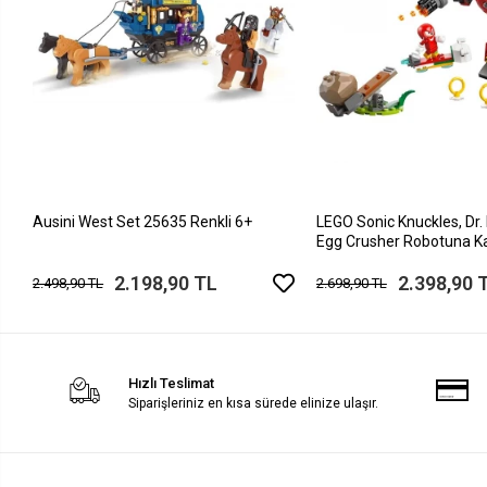
Ausini West Set 25635 Renkli 6+
LEGO Sonic Knuckles, Dr.
Egg Crusher Robotuna Ka
2.198,90 TL
2.398,90 
2.498,90 TL
2.698,90 TL
Hızlı Teslimat
Siparişleriniz en kısa sürede elinize ulaşır.