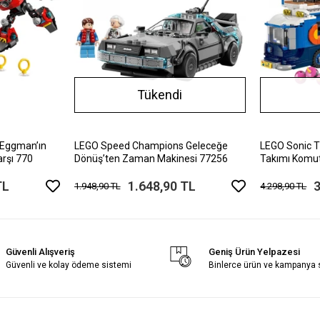
Tükendi
 Eggman’ın
LEGO Speed Champions Geleceğe
LEGO Sonic 
rşı 770
Dönüş’ten Zaman Makinesi 77256
Takımı Komu
TL
1.648,90 TL
3
1.948,90 TL
4.298,90 TL
Güvenli Alışveriş
Geniş Ürün Yelpazesi
Güvenli ve kolay ödeme sistemi
Binlerce ürün ve kampanya