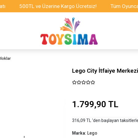
500TL ve Üzerine Kargo Ücretsiz!
Tüm Oyuncaklarda 
loklar
Lego City İtfaiye Merkez
1.799,90 TL
316,09 TL 'den başlayan taksitlerl
Marka:
Lego