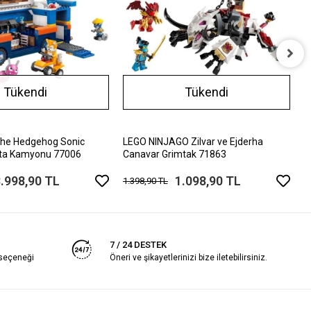
L
Tükendi
Tükendi
2
5
The Hedgehog Sonic
LEGO NINJAGO Zilvar ve Ejderha
ta Kamyonu 77006
Canavar Grimtak 71863
.998,90 TL
1.098,90 TL
1.398,90 TL
7 / 24 DESTEK
 seçeneği
Öneri ve şikayetlerinizi bize iletebilirsiniz.