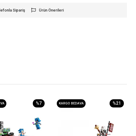
lefonla Sipariş
Ürün Önerileri
%7
%21
AVA
KARGO BEDAVA