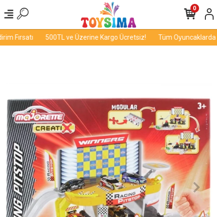
0
m Fırsatı
500TL ve Üzerine Kargo Ücretsiz!
Tüm Oyuncaklarda İnd