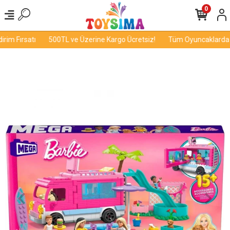
0
im Fırsatı
500TL ve Üzerine Kargo Ücretsiz!
Tüm Oyuncaklarda İn