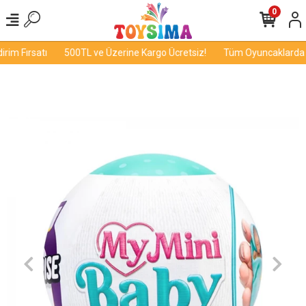
0
im Fırsatı
500TL ve Üzerine Kargo Ücretsiz!
Tüm Oyuncaklarda İn