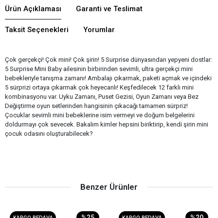
Ürün Açıklaması
Garanti ve Teslimat
Taksit Seçenekleri
Yorumlar
Çok gerçekçi! Çok mini! Çok şirin! 5 Surprise dünyasından yepyeni dostlar:
5 Surprise Mini Baby ailesinin birbirinden sevimli, ultra gerçekçi mini
bebekleriyle tanışma zamanı! Ambalajı çıkarmak, paketi açmak ve içindeki
5 sürprizi ortaya çıkarmak çok heyecanlı! Keşfedilecek 12 farklı mini
kombinasyonu var. Uyku Zamanı, Puset Gezisi, Oyun Zamanı veya Bez
Değiştirme oyun setlerinden hangisinin çıkacağı tamamen sürpriz!
Çocuklar sevimli mini bebeklerine isim vermeyi ve doğum belgelerini
doldurmayı çok sevecek. Bakalım kimler hepsini biriktirip, kendi şirin mini
çocuk odasını oluşturabilecek?
Benzer Ürünler
%25
%20
KARGO BEDAVA
KARGO BEDAVA