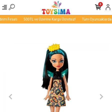
0
im Fırsatı
500TL ve Üzerine Kargo Ücretsiz!
Tüm Oyuncaklarda İn