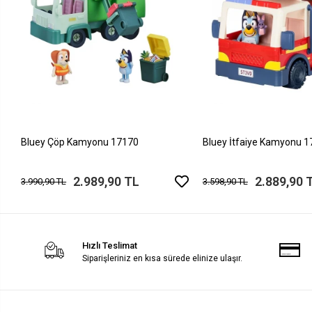
Bluey Çöp Kamyonu 17170
Bluey İtfaiye Kamyonu 
2.989,90 TL
2.889,90 
3.990,90 TL
3.598,90 TL
Hızlı Teslimat
Siparişleriniz en kısa sürede elinize ulaşır.