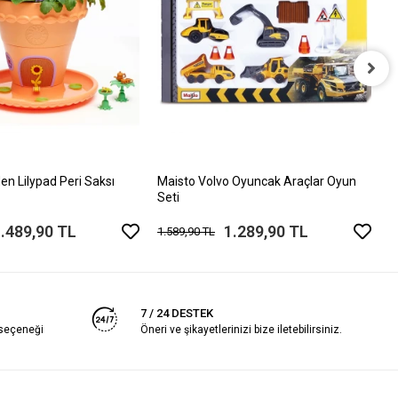
C
A
4
en Lilypad Peri Saksı
Maisto Volvo Oyuncak Araçlar Oyun
Seti
.489,90 TL
1.289,90 TL
1.589,90 TL
7 / 24 DESTEK
 seçeneği
Öneri ve şikayetlerinizi bize iletebilirsiniz.