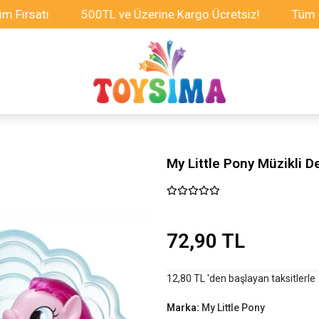
rsatı
500TL ve Üzerine Kargo Ücretsiz!
Tüm Oyunc
My Little Pony Müzikli De
72,90 TL
12,80 TL 'den başlayan taksitlerle
Marka:
My Little Pony