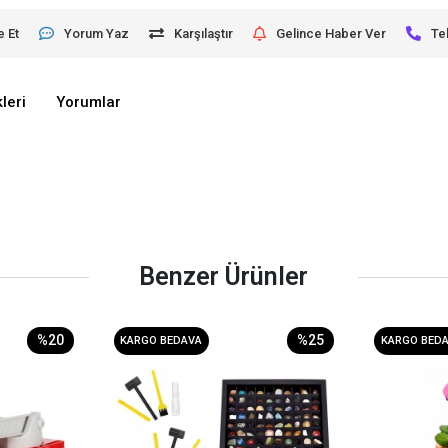
e Et
Yorum Yaz
Karşılaştır
Gelince Haber Ver
Te
leri
Yorumlar
Benzer Ürünler
%20
%25
KARGO BEDAVA
KARGO BED