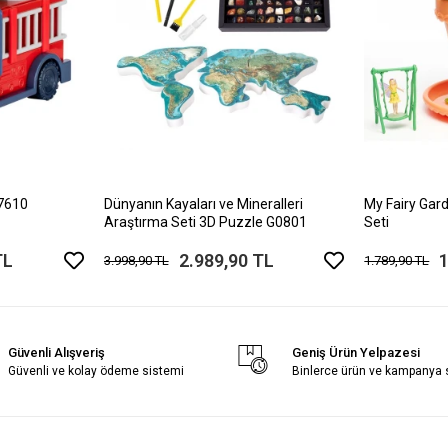
17610
Dünyanın Kayaları ve Mineralleri
My Fairy Gard
Araştırma Seti 3D Puzzle G0801
Seti
TL
2.989,90 TL
1
3.998,90 TL
1.789,90 TL
Güvenli Alışveriş
Geniş Ürün Yelpazesi
Güvenli ve kolay ödeme sistemi
Binlerce ürün ve kampanya