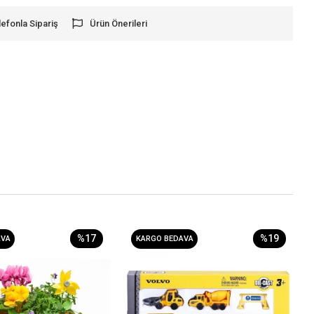
lefonla Sipariş
Ürün Önerileri
%17
%19
AVA
KARGO BEDAVA