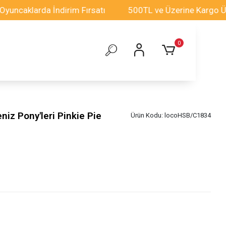
aklarda İndirim Fırsatı
500TL ve Üzerine Kargo Ücrets
0
niz Pony'leri Pinkie Pie
Ürün Kodu:
locoHSB/C1834