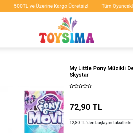
500TL ve Üzerine Kargo Ücretsiz!
Tüm Oyuncaklarda İn
My Little Pony Müzikli D
Skystar
72,90 TL
12,80 TL 'den başlayan taksitlerle