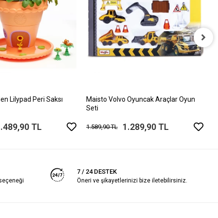
C
A
4
en Lilypad Peri Saksı
Maisto Volvo Oyuncak Araçlar Oyun
Seti
.489,90 TL
1.289,90 TL
1.589,90 TL
7 / 24 DESTEK
 seçeneği
Öneri ve şikayetlerinizi bize iletebilirsiniz.