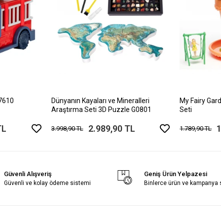
17610
Dünyanın Kayaları ve Mineralleri
My Fairy Gard
Araştırma Seti 3D Puzzle G0801
Seti
TL
2.989,90 TL
1
3.998,90 TL
1.789,90 TL
Güvenli Alışveriş
Geniş Ürün Yelpazesi
Güvenli ve kolay ödeme sistemi
Binlerce ürün ve kampanya