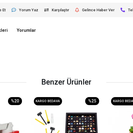
e Et
Yorum Yaz
Karşılaştır
Gelince Haber Ver
Te
leri
Yorumlar
Benzer Ürünler
%20
%25
KARGO BEDAVA
KARGO BED