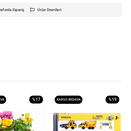
lefonla Sipariş
Ürün Önerileri
%17
%19
AVA
KARGO BEDAVA