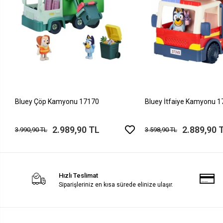
Bluey Çöp Kamyonu 17170
Bluey İtfaiye Kamyonu 
2.989,90 TL
2.889,90 
3.990,90 TL
3.598,90 TL
Hızlı Teslimat
Siparişleriniz en kısa sürede elinize ulaşır.