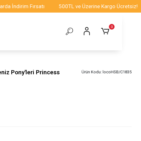
dirim Fırsatı
500TL ve Üzerine Kargo Ücretsiz!
T
0
eniz Pony'leri Princess
Ürün Kodu:
locoHSB/C1835