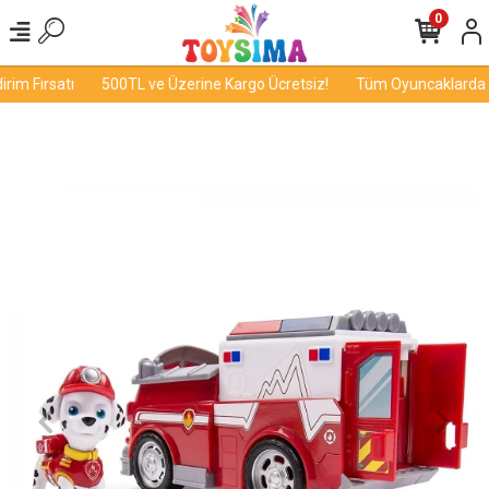
0
im Fırsatı
500TL ve Üzerine Kargo Ücretsiz!
Tüm Oyuncaklarda İn