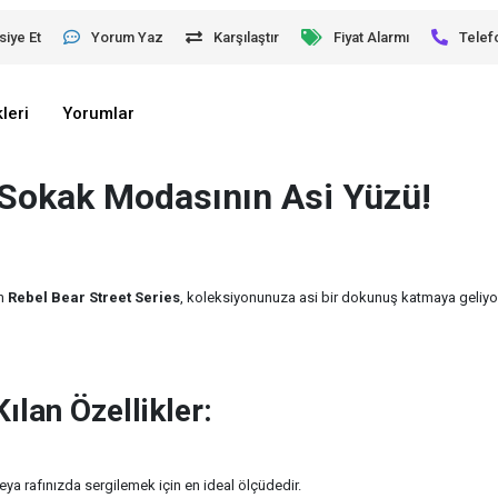
siye Et
Yorum Yaz
Karşılaştır
Fiyat Alarmı
Telef
leri
Yorumlar
 Sokak Modasının Asi Yüzü!
en
Rebel Bear Street Series
, koleksiyonunuza asi bir dokunuş katmaya geliyor.
Kılan Özellikler:
a rafınızda sergilemek için en ideal ölçüdedir.