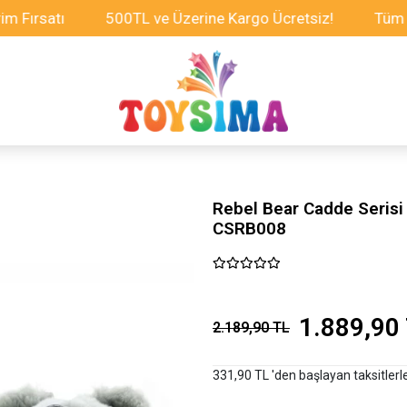
rsatı
500TL ve Üzerine Kargo Ücretsiz!
Tüm Oyunc
Rebel Bear Cadde Serisi 
CSRB008
1.889,90
2.189,90 TL
331,90 TL 'den başlayan taksitlerl