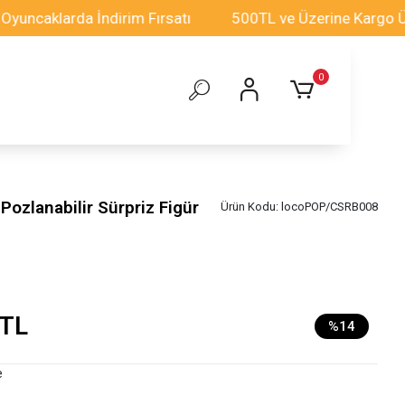
aklarda İndirim Fırsatı
500TL ve Üzerine Kargo Ücrets
0
Pozlanabilir Sürpriz Figür
Ürün Kodu:
locoPOP/CSRB008
 TL
%14
e