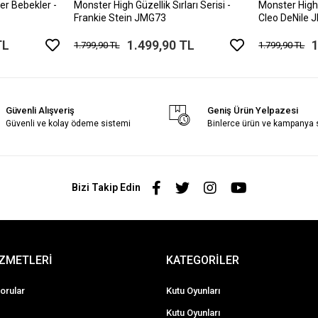
er Bebekler -
Monster High Güzellik Sırları Serisi -
Monster High G
Frankie Stein JMG73
Cleo DeNile
TL
1.499,90 TL
1
1.799,90 TL
1.799,90 TL
Güvenli Alışveriş
Geniş Ürün Yelpazesi
Güvenli ve kolay ödeme sistemi
Binlerce ürün ve kampanya
Bizi Takip Edin
İZMETLERİ
KATEGORİLER
orular
Kutu Oyunları
Kutu Oyunları