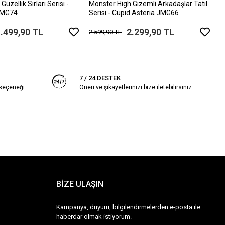
üzellik Sırları Serisi -
Monster High Gizemli Arkadaşlar Tatil
 JMG74
Serisi - Cupid Asteria JMG66
.499,90 TL
2.299,90 TL
2.599,90 TL
7 / 24 DESTEK
 seçeneği
Öneri ve şikayetlerinizi bize iletebilirsiniz.
BİZE ULAŞIN
Kampanya, duyuru, bilgilendirmelerden e-posta ile
haberdar olmak istiyorum.