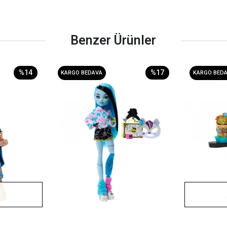
Benzer Ürünler
%14
%17
KARGO BEDAVA
KARGO BED