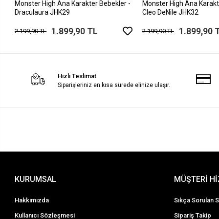
Monster High Ana Karakter Bebekler -
Monster High Ana Karakt
Draculaura JHK29
Cleo DeNile JHK32
1.899,90 TL
1.899,90 
2.199,90 TL
2.199,90 TL
Hızlı Teslimat
Siparişleriniz en kısa sürede elinize ulaşır.
KURUMSAL
MÜŞTERİ H
Hakkımızda
Sıkça Sorulan S
Kullanıcı Sözleşmesi
Sipariş Takip