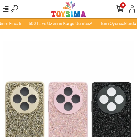
0
im Fırsatı
500TL ve Üzerine Kargo Ücretsiz!
Tüm Oyuncaklarda İnd