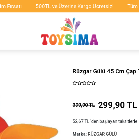
ırsatı
500TL ve Üzerine Kargo Ücretsiz!
Tüm Oyun
Rüzgar Gülü 45 Cm Çap 
299,90 TL
399,90 TL
52,67 TL 'den başlayan taksitlerle
Marka:
RÜZGAR GÜLÜ