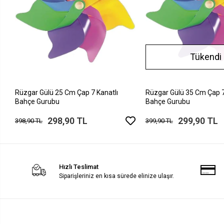
Tükendi
Rüzgar Gülü 25 Cm Çap 7 Kanatlı
Rüzgar Gülü 35 Cm Çap 7
Bahçe Gurubu
Bahçe Gurubu
298,90 TL
299,90 TL
398,90 TL
399,90 TL
Hızlı Teslimat
Siparişleriniz en kısa sürede elinize ulaşır.