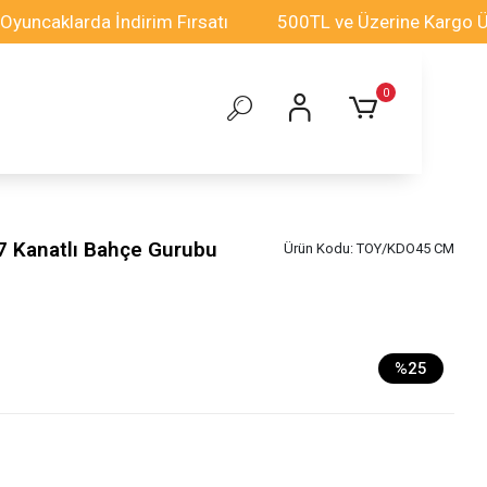
caklarda İndirim Fırsatı
500TL ve Üzerine Kargo Ücret
0
7 Kanatlı Bahçe Gurubu
Ürün Kodu:
TOY/KDO45 CM
%25