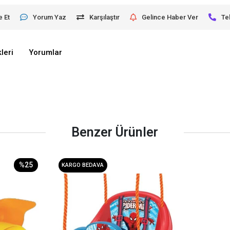
e Et
Yorum Yaz
Karşılaştır
Gelince Haber Ver
Te
leri
Yorumlar
Benzer Ürünler
%25
KARGO BEDAVA