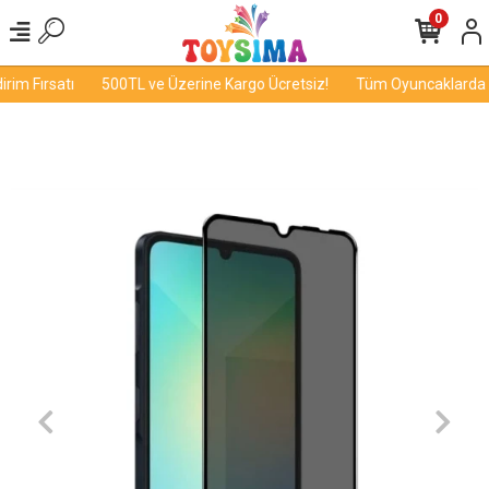
0
im Fırsatı
500TL ve Üzerine Kargo Ücretsiz!
Tüm Oyuncaklarda İn