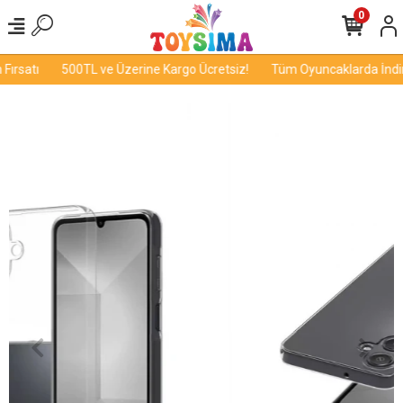
0
ırsatı
500TL ve Üzerine Kargo Ücretsiz!
Tüm Oyuncaklarda İndiri