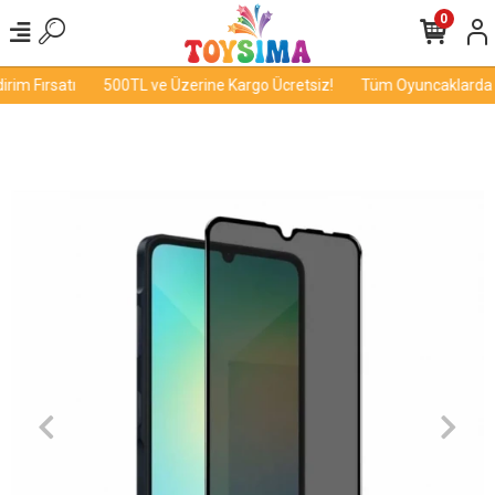
0
im Fırsatı
500TL ve Üzerine Kargo Ücretsiz!
Tüm Oyuncaklarda İn