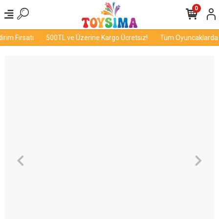
0
im Fırsatı
500TL ve Üzerine Kargo Ücretsiz!
Tüm Oyuncaklarda İn