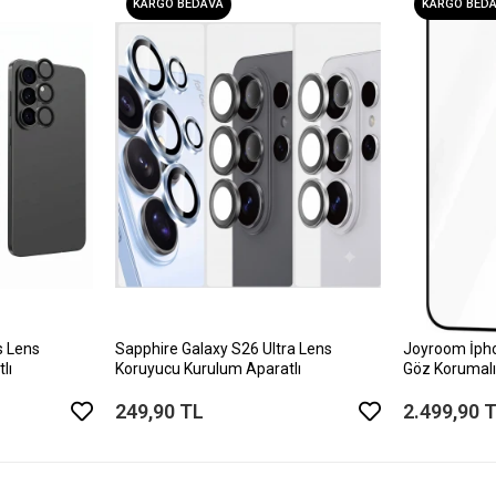
KARGO BEDAVA
KARGO BED
s Lens
Sapphire Galaxy S26 Ultra Lens
Joyroom İph
lı
Koruyucu Kurulum Aparatlı
Göz Korumalı
249,90 TL
2.499,90 