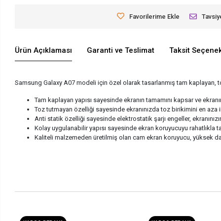
Favorilerime Ekle
Tavsiy
Ürün Açıklaması
Garanti ve Teslimat
Taksit Seçenek
Samsung Galaxy A07 modeli için özel olarak tasarlanmış tam kaplayan, toz 
Tam kaplayan yapısı sayesinde ekranın tamamını kapsar ve ekranın
Toz tutmayan özelliği sayesinde ekranınızda toz birikimini en aza in
Anti statik özelliği sayesinde elektrostatik şarjı engeller, ekranınız
Kolay uygulanabilir yapısı sayesinde ekran koruyucuyu rahatlıkla taka
Kaliteli malzemeden üretilmiş olan cam ekran koruyucu, yüksek daya