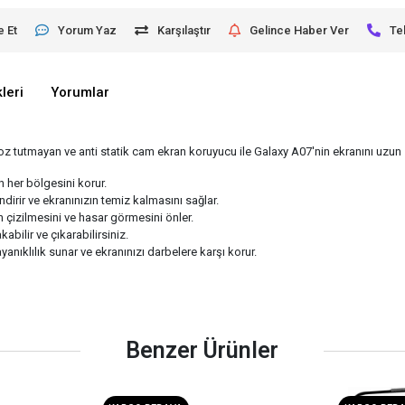
e Et
Yorum Yaz
Karşılaştır
Gelince Haber Ver
Te
leri
Yorumlar
tutmayan ve anti statik cam ekran koruyucu ile Galaxy A07'nin ekranını uzun sü
 her bölgesini korur.
dirir ve ekranınızın temiz kalmasını sağlar.
ın çizilmesini ve hasar görmesini önler.
bilir ve çıkarabilirsiniz.
nıklılık sunar ve ekranınızı darbelere karşı korur.
Benzer Ürünler