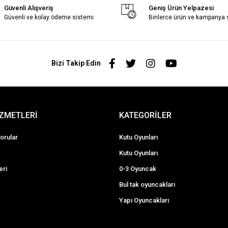
Güvenli Alışveriş
Geniş Ürün Yelpazesi
Güvenli ve kolay ödeme sistemi
Binlerce ürün ve kampanya
Bizi Takip Edin
İZMETLERİ
KATEGORİLER
orular
Kutu Oyunları
Kutu Oyunları
eri
0-3 Oyuncak
Bul tak oyuncakları
Yapı Oyuncakları