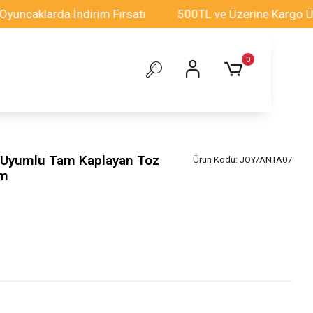
klarda İndirim Fırsatı
500TL ve Üzerine Kargo Ücretsi
0
 Uyumlu Tam Kaplayan Toz
Ürün Kodu:
JOY/ANTA07
am