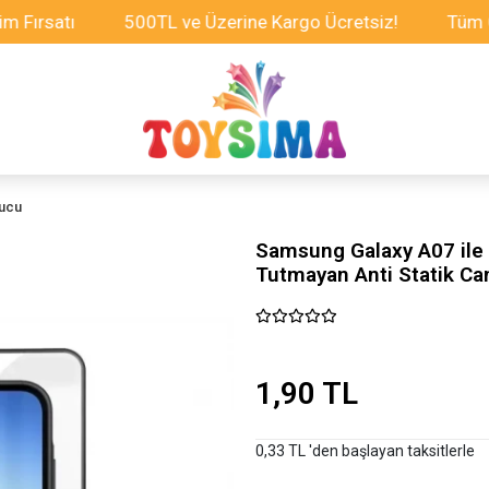
satı
500TL ve Üzerine Kargo Ücretsiz!
Tüm Oyunca
yucu
Samsung Galaxy A07 ile
Tutmayan Anti Statik C
1,90 TL
0,33 TL 'den başlayan taksitlerle