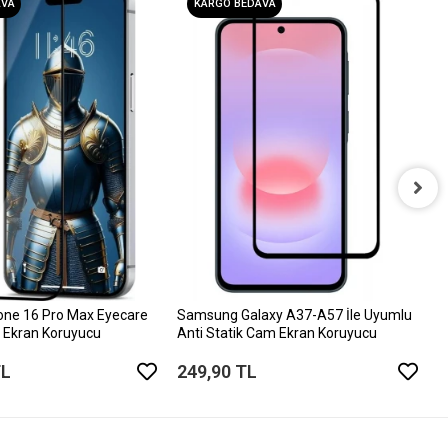
AVA
KARGO BEDAVA
i
D
6
one 16 Pro Max Eyecare
Samsung Galaxy A37-A57 İle Uyumlu
 Ekran Koruyucu
Anti Statik Cam Ekran Koruyucu
TL
249,90 TL