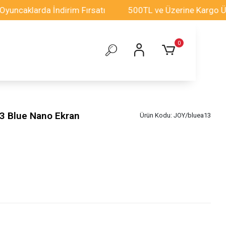
klarda İndirim Fırsatı
500TL ve Üzerine Kargo Ücretsi
0
3 Blue Nano Ekran
Ürün Kodu:
JOY/bluea13