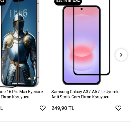
AVA
KARGO BEDAVA
i
D
6
one 16 Pro Max Eyecare
Samsung Galaxy A37-A57 İle Uyumlu
 Ekran Koruyucu
Anti Statik Cam Ekran Koruyucu
TL
249,90 TL