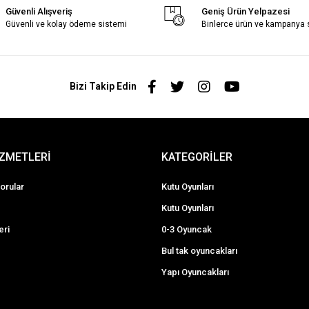
Güvenli Alışveriş
Geniş Ürün Yelpazesi
Güvenli ve kolay ödeme sistemi
Binlerce ürün ve kampanya
Bizi Takip Edin
İZMETLERİ
KATEGORİLER
orular
Kutu Oyunları
Kutu Oyunları
eri
0-3 Oyuncak
Bul tak oyuncakları
Yapı Oyuncakları