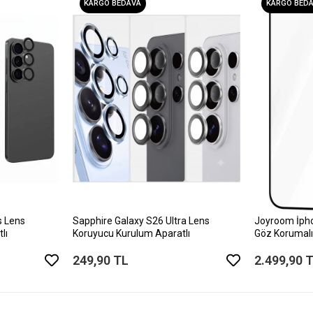
KARGO BEDAVA
KARGO BED
s Lens
Sapphire Galaxy S26 Ultra Lens
Joyroom İph
lı
Koruyucu Kurulum Aparatlı
Göz Korumalı
249,90 TL
2.499,90 