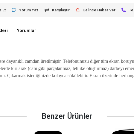
e Et
Yorum Yaz
Karşılaştır
Gelince Haber Ver
Te
leri
Yorumlar
re dayanıklı camdan üretilmiştir. Telefonunuzu diğer tüm ekran koruyuc
belerde kırılarak (cam gibi parçalanmaz, tehlike oluşturmaz) darbeyi e
korur. Çıkarmak istediğinizde kolayca sökülebilir. Ekran üzerinde herh
Benzer Ürünler