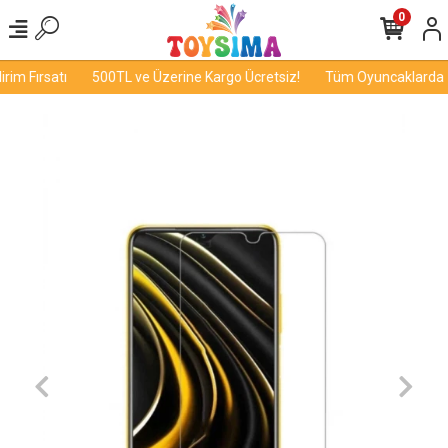
0
im Fırsatı
500TL ve Üzerine Kargo Ücretsiz!
Tüm Oyuncaklarda İnd