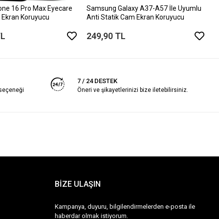
one 16 Pro Max Eyecare
Samsung Galaxy A37-A57 İle Uyumlu
 Ekran Koruyucu
Anti Statik Cam Ekran Koruyucu
TL
249,90 TL
7 / 24 DESTEK
 seçeneği
Öneri ve şikayetlerinizi bize iletebilirsiniz.
BİZE ULAŞIN
Kampanya, duyuru, bilgilendirmelerden e-posta ile
haberdar olmak istiyorum.