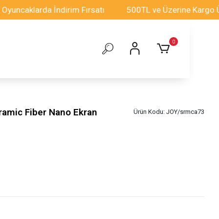
caklarda İndirim Fırsatı
500TL ve Üzerine Kargo Ücret
0
amic Fiber Nano Ekran
Ürün Kodu:
JOY/srmca73