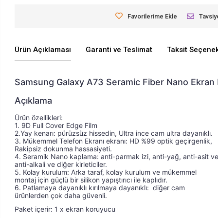
Favorilerime Ekle
Tavsiy
Ürün Açıklaması
Garanti ve Teslimat
Taksit Seçenek
Samsung Galaxy A73 Seramic Fiber Nano Ekran 
Açıklama
Ürün özellikleri: 
Ürün özellikleri: 1. 2.5D Yay kenarı: pürüzsüz hiss
1. 9D Full Cover Edge Film 
2.Yay kenarı: pürüzsüz hissedin, Ultra ince cam ultra dayanıklı. 
3. Mükemmel Telefon Ekranı ekranı: HD %99 optik geçirgenlik, 
Rakipsiz dokunma hassasiyeti. 
4. Seramik Nano kaplama: anti-parmak izi, anti-yağ, anti-asit ve
anti-alkali ve diğer kirleticiler. 
5. Kolay kurulum: Arka taraf, kolay kurulum ve mükemmel 
montaj için güçlü bir silikon yapıştırıcı ile kaplıdır. 
6. Patlamaya dayanıklı kırılmaya dayanıklı:  diğer cam 
ürünlerden çok daha güvenli.
Paket içerir: 1 x ekran koruyucu