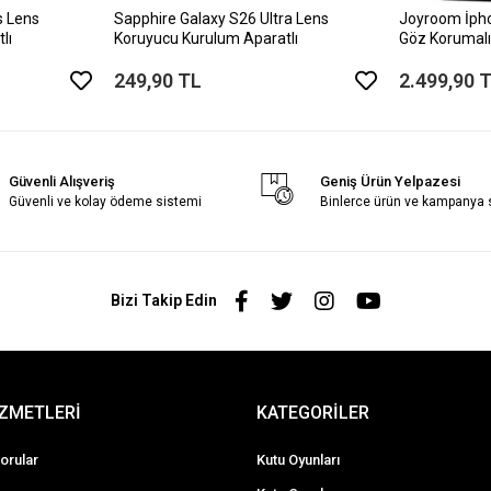
s Lens
Sapphire Galaxy S26 Ultra Lens
Joyroom İph
lı
Koruyucu Kurulum Aparatlı
Göz Korumalı
249,90 TL
2.499,90 
Güvenli Alışveriş
Geniş Ürün Yelpazesi
Güvenli ve kolay ödeme sistemi
Binlerce ürün ve kampanya
Bizi Takip Edin
İZMETLERİ
KATEGORİLER
orular
Kutu Oyunları