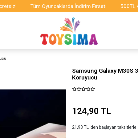
!
Tüm Oyuncaklarda İndirim Fırsatı
500TL ve Üzer
yucu
Samsung Galaxy M30S 3
Koruyucu
124,90 TL
21,93 TL 'den başlayan taksitlerle