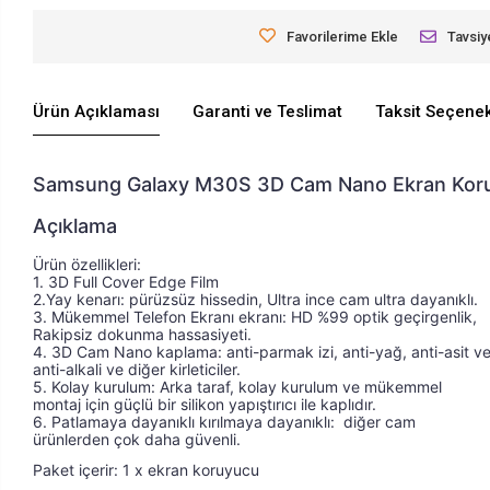
Favorilerime Ekle
Tavsiy
Ürün Açıklaması
Garanti ve Teslimat
Taksit Seçenek
Samsung Galaxy M30S 3D Cam Nano Ekran Kor
Açıklama
Ürün özellikleri: 
Ürün özellikleri: 1. 2.5D Yay kenarı: pürüzsüz hiss
1. 3D Full Cover Edge Film 
2.Yay kenarı: pürüzsüz hissedin, Ultra ince cam ultra dayanıklı. 
3. Mükemmel Telefon Ekranı ekranı: HD %99 optik geçirgenlik, 
Rakipsiz dokunma hassasiyeti. 
4. 3D Cam Nano kaplama: anti-parmak izi, anti-yağ, anti-asit ve
anti-alkali ve diğer kirleticiler. 
5. Kolay kurulum: Arka taraf, kolay kurulum ve mükemmel 
montaj için güçlü bir silikon yapıştırıcı ile kaplıdır. 
6. Patlamaya dayanıklı kırılmaya dayanıklı:  diğer cam 
ürünlerden çok daha güvenli.
Paket içerir: 1 x ekran koruyucu