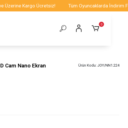
ine Kargo Ücretsiz!
Tüm Oyuncaklarda İndirim Fırsatı
0
D Cam Nano Ekran
Ürün Kodu:
JOY/NN1.224