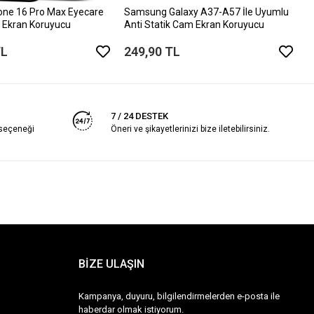
one 16 Pro Max Eyecare
Samsung Galaxy A37-A57 İle Uyumlu
 Ekran Koruyucu
Anti Statik Cam Ekran Koruyucu
TL
249,90 TL
7 / 24 DESTEK
 seçeneği
Öneri ve şikayetlerinizi bize iletebilirsiniz.
BİZE ULAŞIN
Kampanya, duyuru, bilgilendirmelerden e-posta ile
haberdar olmak istiyorum.