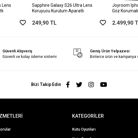
s Lens
Sapphire Galaxy S26 Ultra Lens
Joyroom İph
lı
Koruyucu Kurulum Aparatlı
Göz Korumalı
249,90 TL
2.499,90 
Güvenli Alışveriş
Geniş Ürün Yelpazesi
Güvenli ve kolay ödeme sistemi
Binlerce ürün ve kampanya
Bizi Takip Edin
İZMETLERİ
KATEGORİLER
orular
Kutu Oyunları