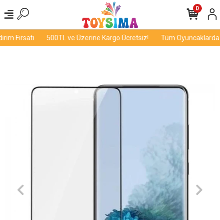
0
im Fırsatı
500TL ve Üzerine Kargo Ücretsiz!
Tüm Oyuncaklarda İn