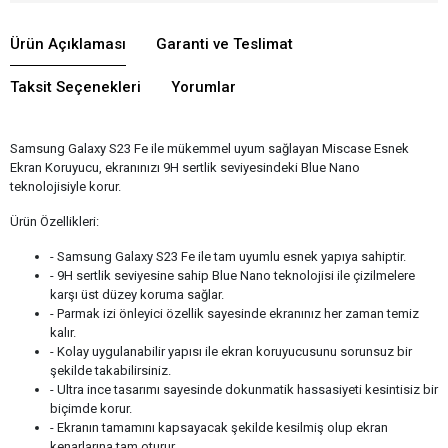
Ürün Açıklaması
Garanti ve Teslimat
Taksit Seçenekleri
Yorumlar
Samsung Galaxy S23 Fe ile mükemmel uyum sağlayan Miscase Esnek
Ekran Koruyucu, ekranınızı 9H sertlik seviyesindeki Blue Nano
teknolojisiyle korur.
Ürün Özellikleri:
- Samsung Galaxy S23 Fe ile tam uyumlu esnek yapıya sahiptir.
- 9H sertlik seviyesine sahip Blue Nano teknolojisi ile çizilmelere
karşı üst düzey koruma sağlar.
- Parmak izi önleyici özellik sayesinde ekranınız her zaman temiz
kalır.
- Kolay uygulanabilir yapısı ile ekran koruyucusunu sorunsuz bir
şekilde takabilirsiniz.
- Ultra ince tasarımı sayesinde dokunmatik hassasiyeti kesintisiz bir
biçimde korur.
- Ekranın tamamını kapsayacak şekilde kesilmiş olup ekran
kenarlarına tam oturur.