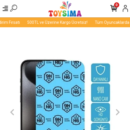
0
im Fırsatı
500TL ve Üzerine Kargo Ücretsiz!
Tüm Oyuncaklarda İn