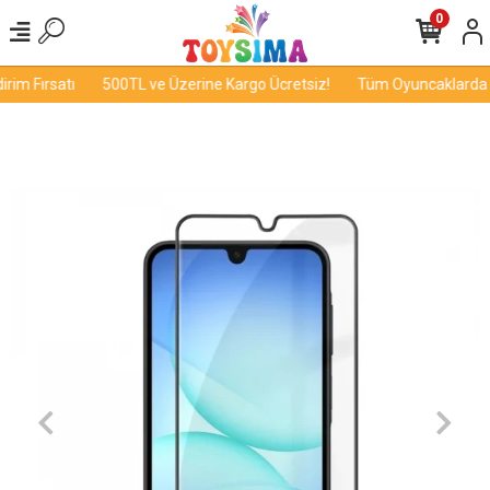
0
im Fırsatı
500TL ve Üzerine Kargo Ücretsiz!
Tüm Oyuncaklarda İn