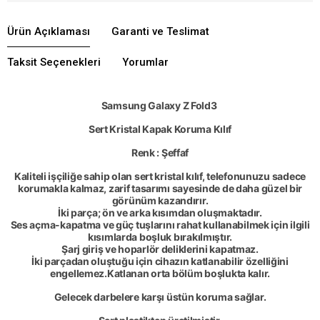
Ürün Açıklaması
Garanti ve Teslimat
Taksit Seçenekleri
Yorumlar
Samsung
Galaxy Z Fold3
Sert
Kristal
Kapak Koruma Kılıf
Renk : Şeffaf
Kaliteli işçiliğe sahip olan sert kristal kılıf, telefonunuzu sadece
korumakla kalmaz, zarif tasarımı sayesinde de daha
güzel bir
görünüm kazandırır.
İki parça; ön ve arka kısımdan oluşmaktadır.
Ses açma-kapatma ve güç tuşlarını rahat kullanabilmek için ilgili
kısımlarda boşluk bırakılmıştır.
Şarj giriş ve hoparlör deliklerini kapatmaz.
İki parçadan oluştuğu için cihazın katlanabilir özelliğini
engellemez.
Katlanan orta bölüm boşlukta kalır.
Gelecek darbelere karşı üstün koruma sağlar.