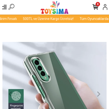
0
im Fırsatı
500TL ve Üzerine Kargo Ücretsiz!
Tüm Oyuncaklarda İnd