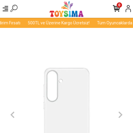
0
im Fırsatı
500TL ve Üzerine Kargo Ücretsiz!
Tüm Oyuncaklarda İn