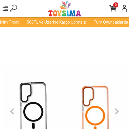
0
im Fırsatı
500TL ve Üzerine Kargo Ücretsiz!
Tüm Oyuncaklarda İn