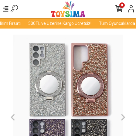
0
im Fırsatı
500TL ve Üzerine Kargo Ücretsiz!
Tüm Oyuncaklarda İnd