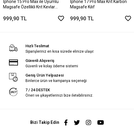
İphone 15 Pro Max ile Uyumlu
İphone 17 Pro Max Knt Karbon
Magsafe Özellikli Knt Kevlar
Magsafe Kılıf
Telefon Kılıfı
999,90 TL
999,90 TL
Hızlı Teslimat
Siparişleriniz en kısa sürede elinize ulaşır.
Güvenli Alışveriş
Güvenli ve kolay ödeme sistemi
Geniş Ürün Yelpazesi
Binlerce ürün ve kampanya seçeneği
7 / 24 DESTEK
Öneri ve şikayetlerinizi bize iletebilirsiniz.
Bizi Takip Edin