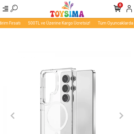
0
im Fırsatı
500TL ve Üzerine Kargo Ücretsiz!
Tüm Oyuncaklarda İn